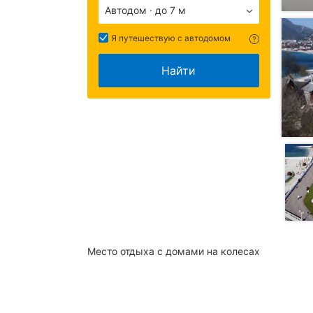
Автодом · до 7 м
Я путешествую с автодомом
Найти
Место отдыха с домами на колесах