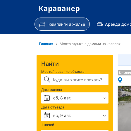
Кемпинги и жилье
Аренда домо
Главная
Место отдыха с домами на колесах
Найти
Место/название объекта:
Кемпи
Дата заезда
сб, 8 авг.
8
Дата отъезда
вс, 9 авг.
9
1 ночей